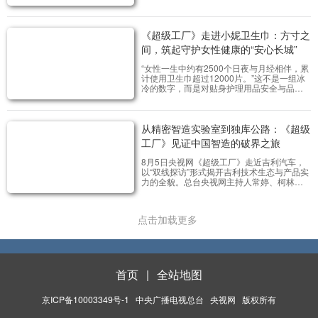
中，开启了一场国货饮品产业链溯源之旅。
从广西果园到全自动无菌车间，从海南咖啡
豆仓库到智能化烘焙生产线，揭开了“高质平
《超级工厂》走进小妮卫生巾：方寸之
价”背后的硬核实力。
间，筑起守护女性健康的“安心长城”
“女性一生中约有2500个日夜与月经相伴，累
计使用卫生巾超过12000片。”这不是一组冰
冷的数字，而是对贴身护理用品安全与品质
的大考。近日，央视网《超级工厂》深入探
访国货品牌小妮卫生巾位于广东的自有工
厂，以“时光里的芯守护”为主题，揭秘这家专
从精密智造实验室到独库公路：《超级
注女性个护22年的企业，如何凭借严苛的科
技标准、极致的用户洞察和不懈的公益初
工厂》见证中国智造的破界之旅
心，用“芯”守护一代又一代女性用户健康成
长。
8月5日央视网《超级工厂》走近吉利汽车，
以“双线探访”形式揭开吉利技术生态与产品实
力的全貌。总台央视网主持人常婷、柯林兵
分两路，与吉利汽车技术团队、测试工程师
共同开启一场“技术探源+极限验证”的沉浸式
旅程，从宁波杭州湾研究院的“技术深挖”到新
点击加载更多
疆独库公路的“性能挑战”，解码吉利汽车如何
将实验室创新转化为用户可感知的价值。
首页
|
全站地图
京ICP备10003349号-1
中央广播电视总台
央视网
版权所有