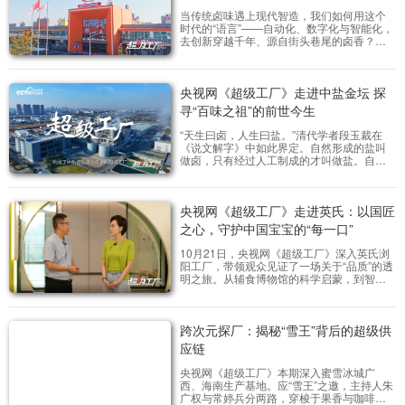
当传统卤味遇上现代智造，我们如何用这个
时代的“语言”——自动化、数字化与智能化，
去创新穿越千年、源自街头巷尾的卤香？王
小卤的故事，正是对这个命题的一次生动回
应。
央视网《超级工厂》走进中盐金坛 探
寻“百味之祖”的前世今生
“天生曰卤，人生曰盐。”清代学者段玉裁在
《说文解字》中如此界定。自然形成的盐叫
做卤，只有经过人工制成的才叫做盐。自古
以来，人们将卤水盛放在特定器皿里，通过
晾晒或煎煮的方式使其凝结成盐。数千年的
制盐史，在今天被中盐金坛用科技重新书
央视网《超级工厂》走进英氏：以国匠
写。《超级工厂》走进中盐金坛，主持人朱
广权、常婷以直播的形式深入盐矿、盐厂，
之心，守护中国宝宝的“每一口”
揭开卤水制盐的神秘面纱。
10月21日，央视网《超级工厂》深入英氏浏
阳工厂，带领观众见证了一场关于“品质”的透
明之旅。从辅食博物馆的科学启蒙，到智能
制造车间的精密运转，再到尖端实验室中每
一项指标的精准把控——我们看到的，不仅
是一家工厂，更是一座为爱而建的“品质堡
跨次元探厂：揭秘“雪王”背后的超级供
垒”。
应链
央视网《超级工厂》本期深入蜜雪冰城广
西、海南生产基地。应“雪王”之邀，主持人朱
广权与常婷兵分两路，穿梭于果香与咖啡香