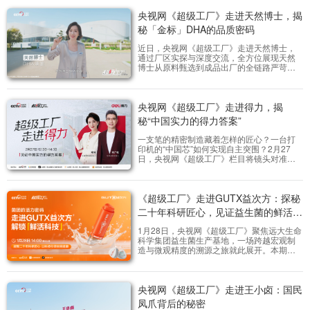
央视网《超级工厂》走进天然博士，揭
秘「金标」DHA的品质密码
近日，央视网《超级工厂》走进天然博士，
通过厂区实探与深度交流，全方位展现天然
博士从原料甄选到成品出厂的全链路严苛品
质管控体系，为大众揭开“金标藻油”背后的品
质密码。
央视网《超级工厂》走进得力，揭
秘“中国实力的得力答案”
一支笔的精密制造藏着怎样的匠心？一台打
印机的“中国芯”如何实现自主突围？2月27
日，央视网《超级工厂》栏目将镜头对准深
耕制造40余年的得力集团，通过近两小时的
深度探访，系统解码这家全球化文创科技产
业集团的立体化布局、研发底座与智造实
《超级工厂》走进GUTX益次方：探秘
力。从得力超级品类、超级工厂到超级门
店，从文具文创到科创突破，节目全景呈
二十年科研匠心，见证益生菌的鲜活新
现“中国实力的得力答案”，展现中国文具产业
标准！
从“规模制造”向“科技智造”跃升的生动样本。
1月28日，央视网《超级工厂》聚焦远大生命
科学集团益生菌生产基地，一场跨越宏观制
造与微观精度的溯源之旅就此展开。本期节
目深度揭秘了集团二十余年深耕生物健康领
域的专业积淀和匠人精神构筑的硬核实力，
这份对品质的执着，也被转化为解决益生菌
央视网《超级工厂》走进王小卤：国民
活性留存难题的关键力量，为国民肠道健康
筑起坚实的安心防线。
凤爪背后的秘密