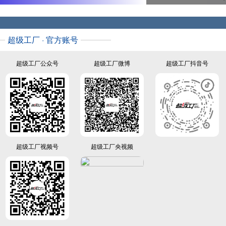
诺
医
汽
创
生
车
新
品
董
研
牌
事
超级工厂 · 官方账号
究
创
长
院
始
阿
超级工厂公众号
超级工厂微博
超级工厂抖音号
院
人、
维
长
集
塔
朱
团
科
修
董
技
剑
事
董
长
事
解
长
勇
朱
超级工厂视频号
超级工厂央视频
华
荣